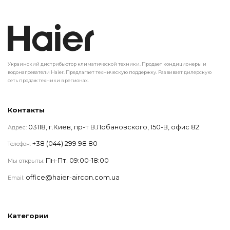
Украинский дистрибьютор климатической техники. Продает кондиционеры и
водонагреватели Haier. Предлагает техническую поддержку. Развивает дилерскую
сеть продаж техники в регионах.
Контакты
03118, г.Киев, пр-т В.Лобановского, 150-В, офис 82
Адрес:
+38 (044) 299 98 80
Телефон:
Пн-Пт. 09:00-18:00
Мы открыты:
office@haier-aircon.com.ua
Email:
Категории