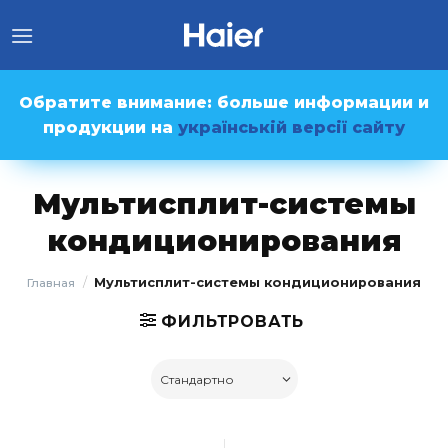
Skip
to
content
Обратите внимание: больше информации и
продукции на
українській версії сайту
Мультисплит-системы
кондиционирования
/
Мультисплит-системы кондиционирования
Главная
ФИЛЬТРОВАТЬ