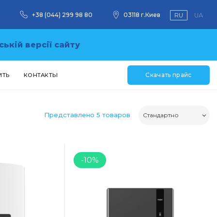
+38 (044) 299 98 80
03118 г.Киев
RU
UA
ській версії сайту
Скачать прайс
ИТЬ
КОНТАКТЫ
Представлено 5 товаров
-10%