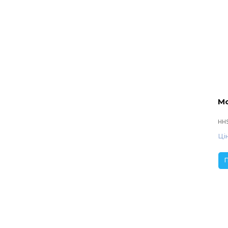
Мо
HHS
Ці