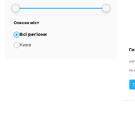
Список міст
Всі регіони
Киев
Ги
H1P
79 