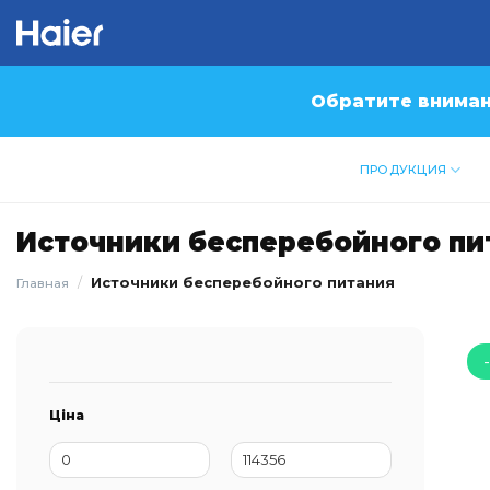
Skip
to
content
Обратите вниман
ПРОДУКЦИЯ
Источники бесперебойного пи
/
Источники бесперебойного питания
Главная
Ціна