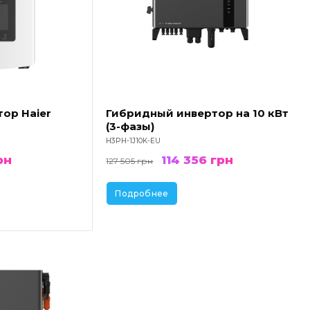
Гибридный инвертор на 10 кВт
ор Haier
(3-фазы)
H3PH-1J10K-EU
рн
114 356
грн
127 505
грн
Подробнее