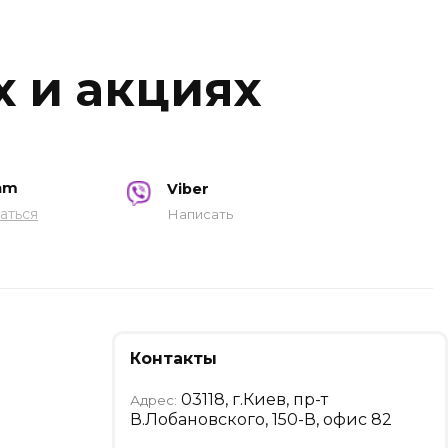
х и акциях
am
Viber
аться
Написать
Контакты
03118, г.Киев, пр-т
Адрес:
В.Лобановского, 150-В, офис 82