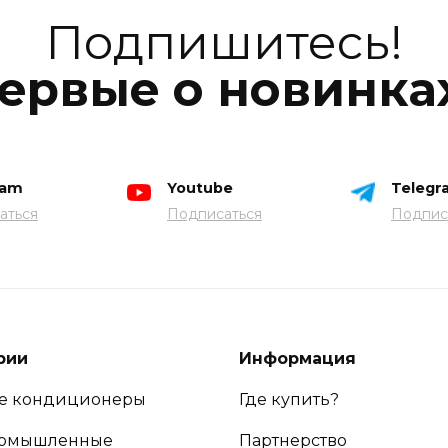
Подпишитесь!
ервые о новинка
ram
Youtube
Telegr
аться
Подписаться
Подпис
рии
Информация
е кондиционеры
Где купить?
ромышленные
Партнерство