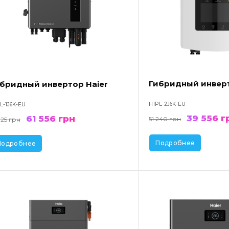
Гибридный инверт
бридный инвертор Haier
H1PL-2J6K-EU
L-1J6K-EU
39 556
г
61 556
грн
51 240
грн
125
грн
Подробнее
Подробнее