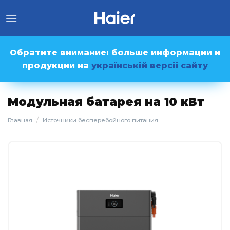
Skip
to
content
Обратите внимание: больше информации и
продукции на
українській версії сайту
Модульная батарея на 10 кВт
/
Главная
Источники бесперебойного питания