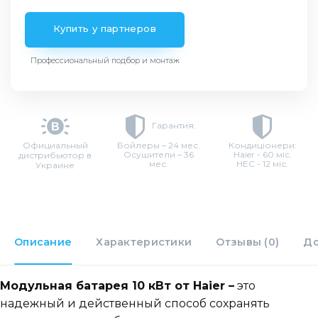
Купить у партнеров
Профессиональный подбор и монтаж
Гарантия:
Официальный
Бойлеры – 24 мес.
Кондиціонери:
Осушители – 36
Haier - 60 міс.
дистрибьютор в
мес.
HEC - 12 міс.
Украине
Описание
Характеристики
Отзывы (0)
До
Модульная батарея 10 кВт от Haier –
это
надежный и действенный способ сохранять