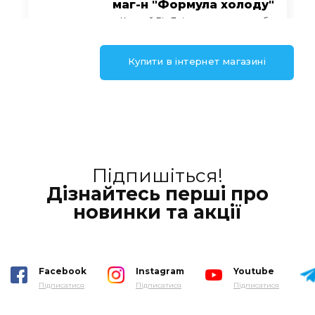
маг-н "Формула холоду"
м. Кривий Ріг Дніпропетровська обл
вул. Миколи Зінчевського, буд. 2
+38 (067) 13 54 988
Купити в інтернет магазині
ТОВ "Євротехніка"
м. Дніпро, Дніпропетровська обл
вул.Героїв Рятувальників,14
+38 (067) 54 50 844
+38 (050) 48 82 703
www.condition.com.ua
Підпишіться!
Дізнайтесь перші про
новинки та акції
ТОВ "Укрвентклімат"
м. Дніпро Дніпропетровська обл
вул. Глінки 2, офіс 208
+38 (068) 55 88 031
Facebook
Instagram
Youtube
Підписатися
Підписатися
Підписатися
↑ Закарпатська обл.