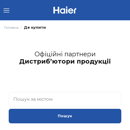
Skip
to
content
/
Де купити
Головна
Офіційні партнери
Дистриб’ютори продукції