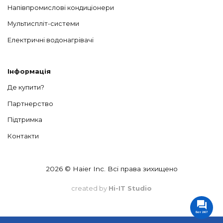
Напівпромислові кондиціонери
SV CLIMATE
Мультиспліт-системи
Україна
м. Ужгород, Закарпатська обл.
Електричні водонагрівачі
вул. Собранецька, 74-82
+38 (066) 23 32 424
https://www.instagram.com/sv_climate_zakarpattya/
Інформація
Де купити?
М-КЛІМАТ (філія)
Партнерство
м. Іршава, Закарпатська обл.
Підтримка
вул. Шевченка, 145а
+38 (097) 800 63 83
Контакти
+38( 097) 802 40 77
https://www.m-
klimat.com/index.php/kondytsionery/category/view/132
2026 © Haier Inc. Всі права зихищено
created by
Hi-IT Studio
М-КЛІМАТ (центральний офіс)
м. Мукачево, Закарпатська обл.
Бот 24/7
вул. Д. Галицького, 61