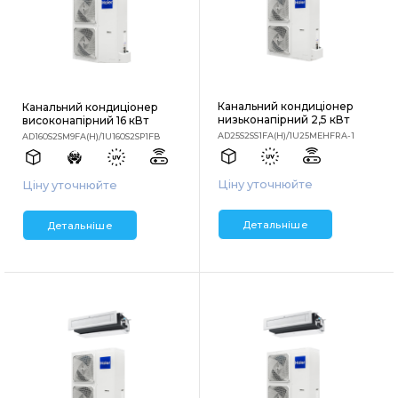
Канальний кондиціонер
Канальний кондиціонер
низьконапірний 2,5 кВт
високонапірний 16 кВт
AD25S2SS1FA(H)/1U25MEHFRA-1
AD160S2SM9FA(H)/1U160S2SP1FB
Ціну уточнюйте
Ціну уточнюйте
Детальніше
Детальніше