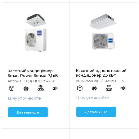
Касетний однопотоковий
Касетний кондиціонер
кондиціонер 2,5 кВт
Smart Power Sensor 7,1 кВт
AB25S2SA1FA(H) / 1U25MEHFRA-1
AB71S2SG1FA(H) / 1U71S2SR2FA
Ціну уточнюйте
Ціну уточнюйте
Детальніше
Детальніше