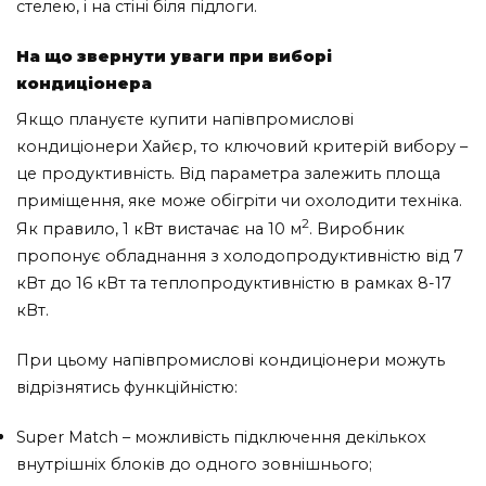
стелею, і на стіні біля підлоги.
На що звернути уваги при виборі
кондиціонера
Якщо плануєте купити напівпромислові
кондиціонери Хайєр, то ключовий критерій вибору –
це продуктивність. Від параметра залежить площа
приміщення, яке може обігріти чи охолодити техніка.
2
Як правило, 1 кВт вистачає на 10 м
. Виробник
пропонує обладнання з холодопродуктивністю від 7
кВт до 16 кВт та теплопродуктивністю в рамках 8-17
кВт.
При цьому напівпромислові кондиціонери можуть
відрізнятись функційністю:
Super Match – можливість підключення декількох
внутрішніх блоків до одного зовнішнього;