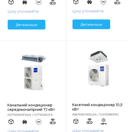
Ціну уточнюйте
Ціну уточнюйте
Детальніше
Детальніше
Касетний кондиціонер 10,5
Канальний кондиціонер
кВт
середньонапірний 7,1 кВт
ABH105H1ERG(H) / 1UH105N1ERG
AD71S2SM3FA(H) / 1U71S2SR2FA
Ціну уточнюйте
Ціну уточнюйте