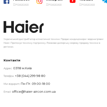
Підписатися
Підписатися
Підписатися
Український дистриб'ютор кліматичної техніки. Продає кондиціонери і водонагрівачі
Haier. Пропонує технічну підтримку. Розвиває дилерську мережу продажу техніки в
регіонах.
Контакти
03118 м.Київ
Адрес:
+38 (044) 299 98 80
Телефон:
Пн-Пт. 09:00-18:00
Ми відкриті:
office@haier-aircon.com.ua
Email: