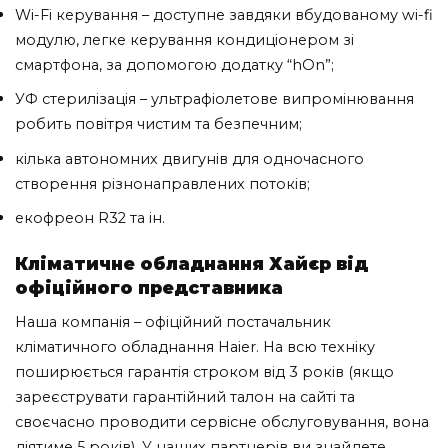
Wi-Fi керування – доступне завдяки вбудованому wi-fi
модулю, легке керування кондиціонером зі
смартфона, за допомогою додатку “hOn”;
УФ стерилізація – ультрафіолетове випромінювання
робить повітря чистим та безпечним;
кілька автономних двигунів для одночасного
створення різнонаправлених потоків;
екофреон R32 та ін.
Кліматичне обладнання Хайєр від
офіційного представника
Наша компанія – офіційний постачальник
кліматичного обладнання Haier. На всю техніку
поширюється гарантія строком від 3 років (якщо
зареєструвати гарантійний талон на сайті та
своєчасно проводити сервісне обслуговування, вона
діятиме 5 років). У наших партнерів ви знайдете