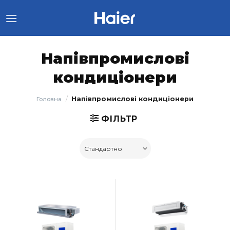
Skip
to
content
Напівпромислові
кондиціонери
/
Напівпромислові кондиціонери
Головна
ФІЛЬТР