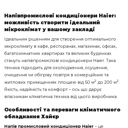
Напівпромислові кондиціонери Haier:
можливість створити ідеальний
мікроклімат у вашому закладі
Ідеальним рішенням для створення оптимального
мікроклімату в кафе, ресторанах, магазинах, офісах,
багатокімнатних квартирах та великих будинках
стануть напівпромислові кондиціонери Haier. Така
техніка підходить для охолодження, осушення,
очищення чи обігріву повітря в комерційних та
2
2
житлових приміщеннях площею від 50 м
до 200 м
.
Якість, надійність та комфорт – ось що дарує
власникам кліматична техніка від цього виробника.
Особливості та переваги кліматичного
обладнання Хайєр
Напів промисловий кондиціонер Haier
– це