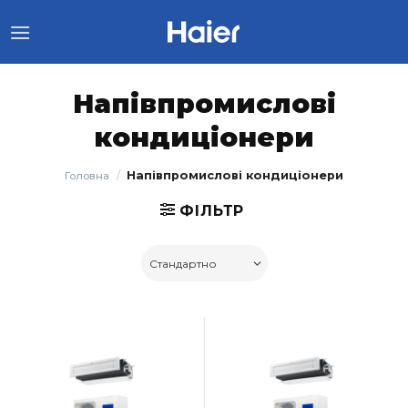
Skip
to
content
Напівпромислові
кондиціонери
/
Напівпромислові кондиціонери
Головна
ФІЛЬТР