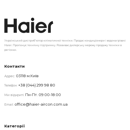
Український дистриб'ютор кліматичної техніки. Продає кондиціонери і водонагрівачі
Haier. Пропонує технічну підтримку. Розвиває дилерську мережу продажу техніки в
регіонах.
Контакти
03118 м.Київ
Адрес:
+38 (044) 299 98 80
Телефон:
Пн-Пт. 09:00-18:00
Ми відкриті:
office@haier-aircon.com.ua
Email:
Категорії