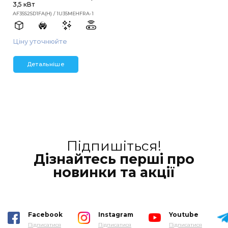
3,5 кВт
AF35S2SD1FA(H) / 1U35MEHFRA-1
Ціну уточнюйте
Детальніше
Підпишіться!
Дізнайтесь перші про
новинки та акції
Facebook
Instagram
Youtube
Підписатися
Підписатися
Підписатися