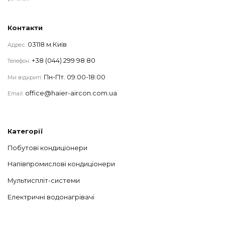
Контакти
03118 м.Київ
Адрес:
+38 (044) 299 98 80
Телефон:
Пн-Пт. 09:00-18:00
Ми відкриті:
office@haier-aircon.com.ua
Email:
Категорії
Побутові кондиціонери
Напівпромислові кондиціонери
Мультиспліт-системи
Електричні водонагрівачі