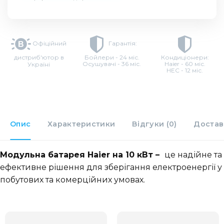
Офіційний
Гарантія:
дистриб'ютор в
Бойлери - 24 міс.
Кондиціонери:
Осушувачі - 36 міс.
Haier - 60 міс.
Україні
HEC - 12 міс.
Опис
Характеристики
Відгуки (0)
Достав
Модульна батарея Haier на 10 кВт –
це надійне та
ефективне рішення для зберігання електроенергії у
побутових та комерційних умовах.