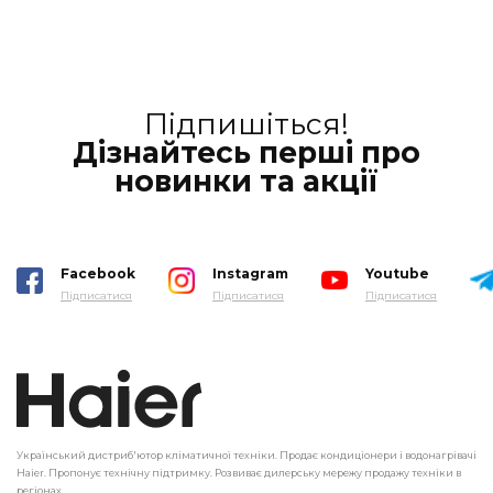
Підпишіться!
Дізнайтесь перші про
новинки та акції
Facebook
Instagram
Youtube
Підписатися
Підписатися
Підписатися
Український дистриб'ютор кліматичної техніки. Продає кондиціонери і водонагрівачі
Haier. Пропонує технічну підтримку. Розвиває дилерську мережу продажу техніки в
регіонах.