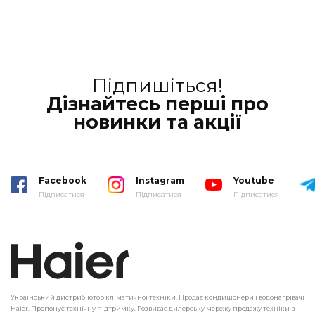
Підпишіться!
Дізнайтесь перші про
новинки та акції
Facebook
Instagram
Youtube
Підписатися
Підписатися
Підписатися
Український дистриб'ютор кліматичної техніки. Продає кондиціонери і водонагрівачі
Haier. Пропонує технічну підтримку. Розвиває дилерську мережу продажу техніки в