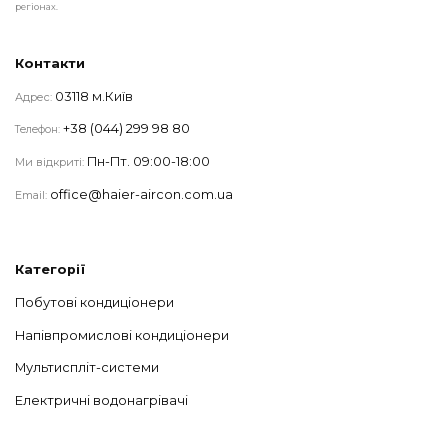
регіонах.
Контакти
03118 м.Київ
Адрес:
+38 (044) 299 98 80
Телефон:
Пн-Пт. 09:00-18:00
Ми відкриті:
office@haier-aircon.com.ua
Email:
Категорії
Побутові кондиціонери
Напівпромислові кондиціонери
Мультиспліт-системи
Електричні водонагрівачі