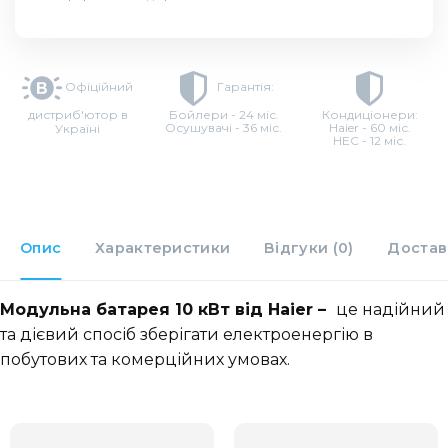
Офіційний
Гарантія:
дистриб'ютор в
Бойлери - 24 міс.
Кондиціонери:
Осушувачі - 36 міс.
Haier - 60 міс.
Україні
HEC - 12 міс.
Опис
Характеристики
Відгуки (0)
Достав
Модульна батарея 10 кВт від Haier –
це надійний
та дієвий спосіб зберігати електроенергію в
побутових та комерційних умовах.