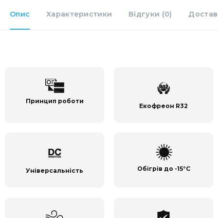
Опис
Характеристики
Відгуки (0)
Достав
Принцип роботи
Екофреон R32
Обігрів до -15°C
Універсальність