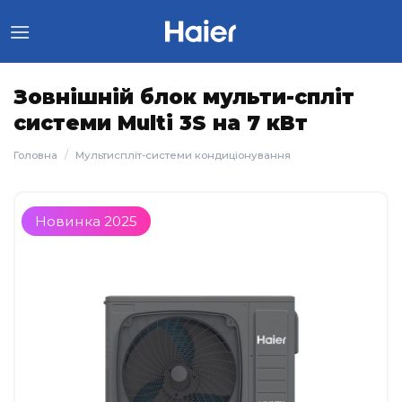
Skip
to
content
Зовнішній блок мульти-спліт
системи Multi 3S на 7 кВт
/
Головна
Мультиспліт-системи кондиціонування
Новинка 2025