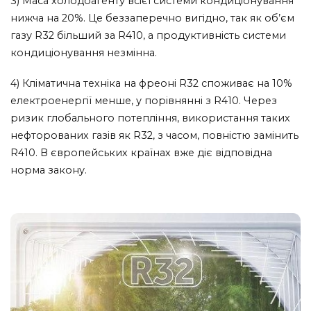
3) Маса холодоагенту всієї системи кондиціонування
нижча на 20%. Це беззаперечно вигідно, так як об’єм
газу R32 більший за R410, а продуктивність системи
кондиціонування незмінна.
4) Кліматична техніка на фреоні R32 споживає на 10%
електроенергії менше, у порівнянні з R410. Через
ризик глобального потепління, використання таких
нефторованих газів як R32, з часом, повністю замінить
R410. В європейських країнах вже діє відповідна
норма закону.