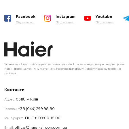
Facebook
Instagram
Youtube
Підписатися
Підписатися
Підписатися
Український дистриб'ютор кліматичної техніки. Продає кондиціонери і водонагрівачі
Haier. Пропонує технічну підтримку. Розвиває дилерську мережу продажу техніки в
регіонах.
Контакти
03118 м.Київ
Адрес:
+38 (044) 299 98 80
Телефон:
Пн-Пт. 09:00-18:00
Ми відкриті:
office@haier-aircon.com.ua
Email: