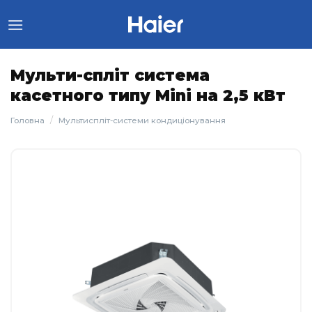
Skip
to
content
Мульти-спліт система
касетного типу Mini на 2,5 кВт
/
Головна
Мультиспліт-системи кондиціонування