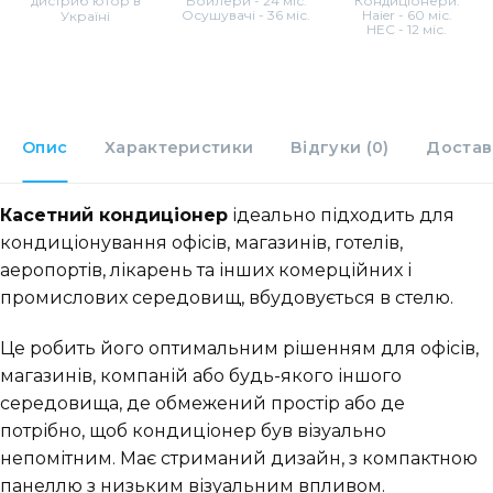
дистриб'ютор в
Бойлери - 24 міс.
Кондиціонери:
Осушувачі - 36 міс.
Haier - 60 міс.
Україні
HEC - 12 міс.
Опис
Характеристики
Відгуки (0)
Достав
Касетний кондиціонер
ідеально підходить для
кондиціонування офісів, магазинів, готелів,
аеропортів, лікарень та інших комерційних і
промислових середовищ, вбудовується в стелю.
Це робить його оптимальним рішенням для офісів,
магазинів, компаній або будь-якого іншого
середовища, де обмежений простір або де
потрібно, щоб кондиціонер був візуально
непомітним. Має стриманий дизайн, з компактною
панеллю з низьким візуальним впливом.