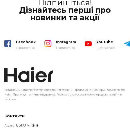
Підпишіться!
Дізнайтесь перші про
новинки та акції
Facebook
Instagram
Youtube
Підписатися
Підписатися
Підписатися
Український дистриб'ютор кліматичної техніки. Продає кондиціонери і водонагрівачі
Haier. Пропонує технічну підтримку. Розвиває дилерську мережу продажу техніки в
регіонах.
Контакти
03118 м.Київ
Адрес: