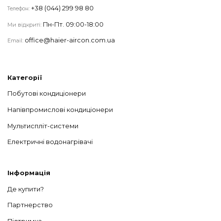
+38 (044) 299 98 80
Телефон:
Пн-Пт. 09:00-18:00
Ми відкриті:
office@haier-aircon.com.ua
Email:
Категорії
Побутові кондиціонери
Напівпромислові кондиціонери
Мультиспліт-системи
Електричні водонагрівачі
Інформація
Де купити?
Партнерство