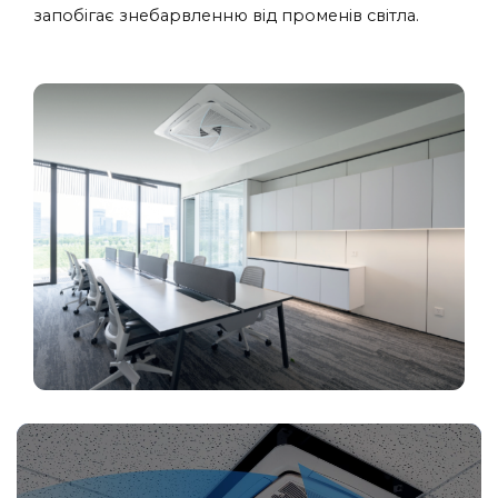
запобігає знебарвленню від променів світла.