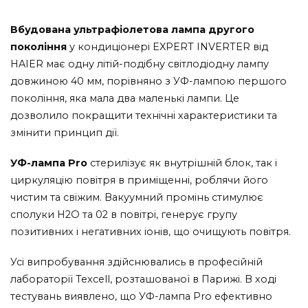
Вбудована ультрафіолетова лампа другого
покоління
у кондиціонері EXPERT INVERTER від
HAIER має одну літій-подібну світлодіодну лампу
довжиною 40 мм, порівняно з УФ-лампою першого
покоління, яка мала два маленькі лампи. Це
дозволило покращити технічні характеристики та
змінити принцип дії.
УФ-лампа Pro
стерилізує як внутрішній блок, так і
циркуляцію повітря в приміщенні, роблячи його
чистим та свіжим. Вакуумний промінь стимулює
сполуки H2O та 02 в повітрі, генерує групу
позитивних і негативних іонів, що очищують повітря.
Усі випробування здійснювались в професійній
лабораторії Texcell, розташованої в Парижі. В ході
тестувань виявлено, що УФ-лампа Pro ефективно