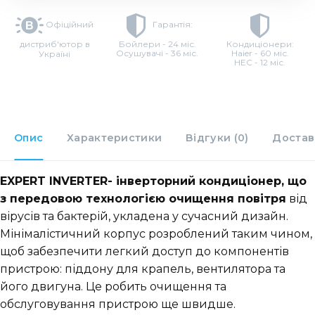
Офіційний
Гарантія:
дистриб'ютор в
Бойлери - 24 міс.
Кондиціонери:
Осушувачі - 36 міс.
Haier - 60 міс.
Україні
HEC - 12 міс.
Опис
Характеристики
Відгуки (0)
Достав
EXPERT INVERTER- інверторний кондиціонер, що
з передовою технологією очищення повітря
від
вірусів та бактерій, укладена у сучасний дизайн.
Мінімалістичний корпус розроблений таким чином,
щоб забезпечити легкий доступ до компонентів
пристрою: піддону для крапель, вентилятора та
його двигуна. Це робить очищення та
обслуговування пристрою ще швидше.