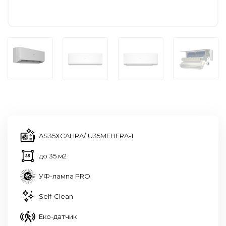
AS35XCAHRA/1U35MEHFRA-1
до 35 м2
УФ-лампа PRO
Self-Clean
Еко-датчик