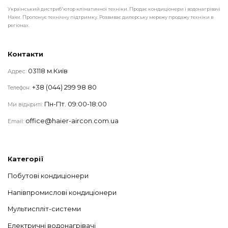
Український дистриб'ютор кліматичної техніки. Продає кондиціонери і водонагрівачі
Haier. Пропонує технічну підтримку. Розвиває дилерську мережу продажу техніки в
регіонах.
Контакти
03118 м.Київ
Адрес:
+38 (044) 299 98 80
Телефон:
Пн-Пт. 09:00-18:00
Ми відкриті:
office@haier-aircon.com.ua
Email:
Категорії
Побутові кондиціонери
Напівпромислові кондиціонери
Мультиспліт-системи
Електричні водонагрівачі