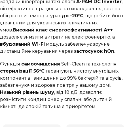
Завдяки інверторній технології
A-PAM DC Inverter
,
він ефективно працює як на охолодження, так і на
обігрів при температурах
до -20°C
, що робить його
ідеальним для українських кліматичних
умов.
Високий клас енергоефективності A++
дозволяє знизити витрати на електроенергію, а
вбудований Wi-Fi
модуль забезпечує зручне
дистанційне керування через з
астосунок hOn
.
Функція
самоочищення
Self-Clean та технологія
стерилізації 56°C
гарантують чистоту внутрішніх
компонентів і знищення до 99% бактерій та вірусів,
забезпечуючи здорове повітря у вашому домі.
Низький рівень шуму
, від 18 дБ, дозволяє
розмістити кондиціонер у спальні або дитячій
кімнаті, де спокій та тиша є приорітетом.