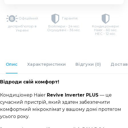
Офіційний
Гарантія:
дистриб'ютор в
Бойлери - 24 міс.
Кондиціонери:
Осушувачі - 36 міс.
Haier - 60 міс.
Україні
HEC - 12 міс.
Опис
Характеристики
Відгуки (0)
Достав
Відроди свій комфорт!
​Кондиціонер Haier
Revive Inverter PLUS
— це
сучасний пристрій, який здатен забезпечити
комфортний мікроклімат у вашому домі протягом
усього року.