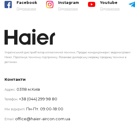
Facebook
Instagram
Youtube
Підписатися
Підписатися
Підписатися
Український дистриб'ютор кліматичної техніки. Продає кондиціонери і водонагрівачі
Haier. Пропонує технічну підтримку. Розвиває дилерську мережу продажу техніки в
регіонах.
Контакти
03118 м.Київ
Адрес:
+38 (044) 299 98 80
Телефон:
Пн-Пт. 09:00-18:00
Ми відкриті:
office@haier-aircon.com.ua
Email: