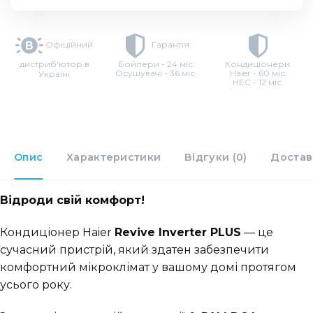
Офіційний
Гарантія:
дистриб'ютор в
Бойлери - 24 міс.
Кондиціонери:
Осушувачі - 36 міс.
Haier - 60 міс.
Україні
HEC - 12 міс.
Опис
Характеристики
Відгуки (0)
Достав
Відроди свій комфорт!
​Кондиціонер Haier
Revive Inverter PLUS
— це
сучасний пристрій, який здатен забезпечити
комфортний мікроклімат у вашому домі протягом
усього року.