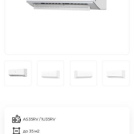
AS35RV / 1U35RV
до 35 м2