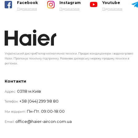
Facebook
Instagram
Youtube
Підписатися
Підписатися
Підписатися
Український дистриб'ютор кліматичної техніки. Продає кондиціонери і водонагрівачі
Haier. Пропонує технічну підтримку. Розвиває дилерську мережу продажу техніки в
регіонах.
Контакти
03118 м.Київ
Адрес:
+38 (044) 299 98 80
Телефон:
Пн-Пт. 09:00-18:00
Ми відкриті:
office@haier-aircon.com.ua
Email: