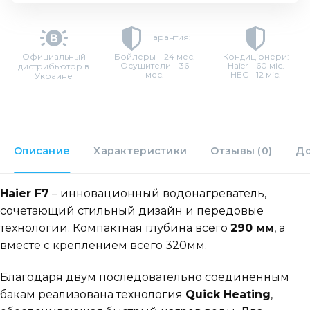
Гарантия:
Официальный
Бойлеры – 24 мес.
Кондиціонери:
Осушители – 36
Haier - 60 міс.
дистрибьютор в
мес.
HEC - 12 міс.
Украине
Описание
Характеристики
Отзывы (0)
До
Haier F7
– инновационный водонагреватель,
сочетающий стильный дизайн и передовые
технологии. Компактная глубина всего
290 мм
, а
вместе с креплением всего 320мм.
Благодаря двум последовательно соединенным
бакам реализована технология
Quick Heating
,