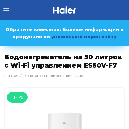
Skip
to
content
Обратите внимание: больше информации и
продукции на
українській версії сайту
Водонагреватель на 50 литров
с Wi-Fi управлением ES50V-F7
/
Главная
Водонагреватели электрические
-14%