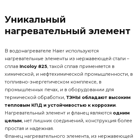
Уникальный
нагревательный элемент
В водонагревателе
Haier
используются
нагревательные
элементы
из
нержавеющей
стали
–
сплав
Incoloy
825
, такой сплав
применяется
в
химической,
и
нефтехимической
промышленности,
в
топливно-энергетическом
комплексе,
в
промышленных
печах,
и
в
оборудовании
для
термической
обработки,
ТЭНЫ
обладают
высоким
тепловым
КПД
и
устойчивостью
к
коррозии
.
Нагревательный
элемент
и
фланец
являются
одним
целым
,
нет
лишних
соединений,
конструкция
более
простая
и
надежная.
Фланец
нагревательного
элемента,
из
нержавеющей