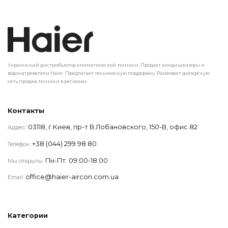
Украинский дистрибьютор климатической техники. Продает кондиционеры и
водонагреватели Haier. Предлагает техническую поддержку. Развивает дилерскую
сеть продаж техники в регионах.
Контакты
03118, г.Киев, пр-т В.Лобановского, 150-В, офис 82
Адрес:
+38 (044) 299 98 80
Телефон:
Пн-Пт. 09:00-18:00
Мы открыты:
office@haier-aircon.com.ua
Email:
Категории