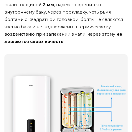
стали
толщиной
2
мм
,
надежно
крепится
в
внутреннему
баку,
через
прокладку,
четырьмя
болтами
с
квадратной
головкой,
болты
не
являются
частью
бака
и
не
подвержены
в
термическому
воздействию
при
запекании
эмали,
через
этому
не
лишаются
своих
качеств
.