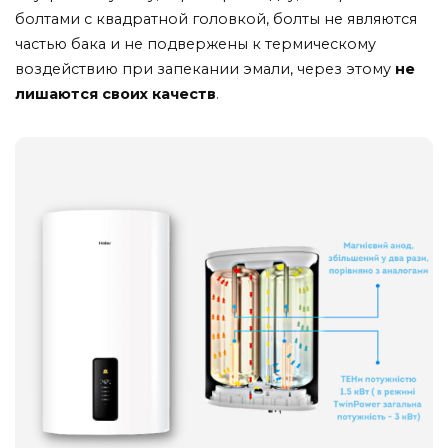
болтами
с
квадратной
головкой,
болты
не
являются
частью
бака
и
не
подвержены
к
термическому
воздействию
при
запекании
эмали,
через
этому
не
лишаются
своих
качеств
.