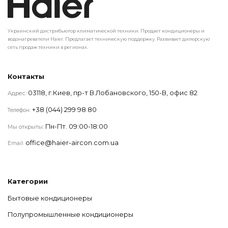
Украинский дистрибьютор климатической техники. Продает кондиционеры и
водонагреватели Haier. Предлагает техническую поддержку. Развивает дилерскую
сеть продаж техники в регионах.
Контакты
03118, г.Киев, пр-т В.Лобановского, 150-В, офис 82
Адрес:
+38 (044) 299 98 80
Телефон:
Пн-Пт. 09:00-18:00
Мы открыты:
office@haier-aircon.com.ua
Email:
Категории
Бытовые кондиционеры
Полупромышленные кондиционеры