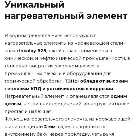
Уникальный
нагревательный элемент
В водонагревателе
Haier
используются
нагревательные
элементы
из
нержавеющей
стали
–
сплав
Incoloy
825
, такой сплав
применяется
в
химической,
и
нефтехимической
промышленности,
в
топливно-энергетическом
комплексе,
в
промышленных
печах,
и
в
оборудовании
для
термической
обработки,
ТЭНЫ
обладают
высоким
тепловым
КПД
и
устойчивостью
к
коррозии
.
Нагревательный
элемент
и
фланец
являются
одним
целым
,
нет
лишних
соединений,
конструкция
более
простая
и
надежная.
Фланец
нагревательного
элемента,
из
нержавеющей
стали
толщиной
2
мм
,
надежно
крепится
к
внутреннему
баку,
через
прокладку,
четырьмя