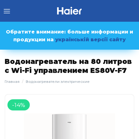
Skip
to
content
Обратите внимание: больше информации и
продукции на
українській версії сайту
Водонагреватель на 80 литров
с Wi-Fi управлением ES80V-F7
/
Главная
Водонагреватели электрические
-14%