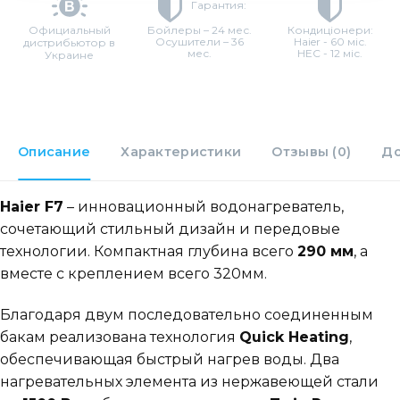
Гарантия:
Официальный
Бойлеры – 24 мес.
Кондиціонери:
Осушители – 36
Haier - 60 міс.
дистрибьютор в
мес.
HEC - 12 міс.
Украине
Описание
Характеристики
Отзывы (0)
До
Haier F7
– инновационный водонагреватель,
сочетающий стильный дизайн и передовые
технологии. Компактная глубина всего
290 мм
, а
вместе с креплением всего 320мм.
Благодаря двум последовательно соединенным
бакам реализована технология
Quick Heating
,
обеспечивающая быстрый нагрев воды. Два
нагревательных элемента из нержавеющей стали