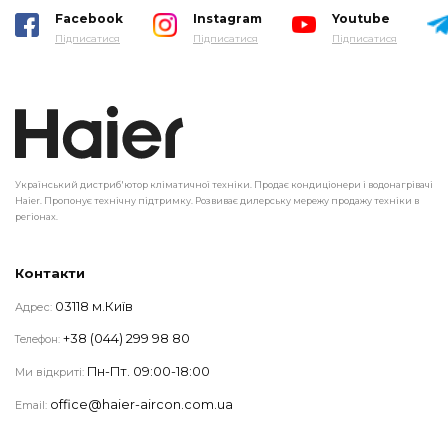
Facebook
Instagram
Youtube
Підписатися
Підписатися
Підписатися
Український дистриб'ютор кліматичної техніки. Продає кондиціонери і водонагрівачі
Haier. Пропонує технічну підтримку. Розвиває дилерську мережу продажу техніки в
регіонах.
Контакти
03118 м.Київ
Адрес:
+38 (044) 299 98 80
Телефон:
Пн-Пт. 09:00-18:00
Ми відкриті:
office@haier-aircon.com.ua
Email: