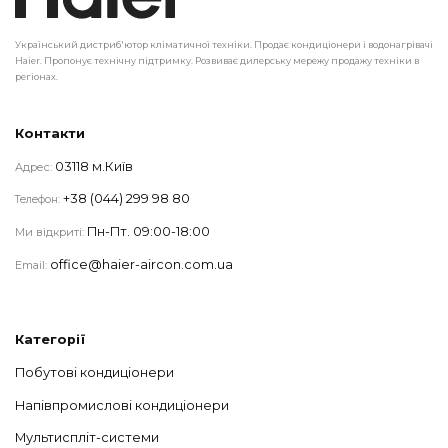
Український дистриб'ютор кліматичної техніки. Продає кондиціонери і водонагрівачі
Haier. Пропонує технічну підтримку. Розвиває дилерську мережу продажу техніки в
регіонах.
Контакти
03118 м.Київ
Адрес:
+38 (044) 299 98 80
Телефон:
Пн-Пт. 09:00-18:00
Ми відкриті:
office@haier-aircon.com.ua
Email:
Категорії
Побутові кондиціонери
Напівпромислові кондиціонери
Мультиспліт-системи