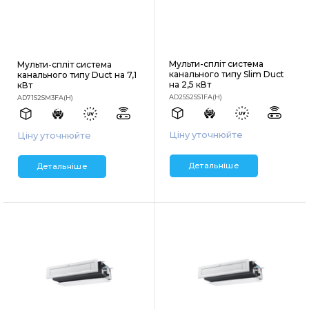
Мульти-спліт система
Мульти-спліт система
канального типу Slim Duct
канального типу Duct на 7,1
на 2,5 кВт
кВт
AD25S2SS1FA(H)
AD71S2SM3FA(H)
Ціну уточнюйте
Ціну уточнюйте
Детальніше
Детальніше