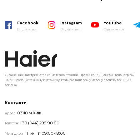
Facebook
Instagram
Youtube
Підписатися
Підписатися
Підписатися
Український дистриб'ютор кліматичної техніки. Продає кондиціонери і водонагрівачі
Haier. Пропонує технічну підтримку. Розвиває дилерську мережу продажу техніки в
регіонах.
Контакти
03118 м.Київ
Адрес:
+38 (044) 299 98 80
Телефон:
Пн-Пт. 09:00-18:00
Ми відкриті: