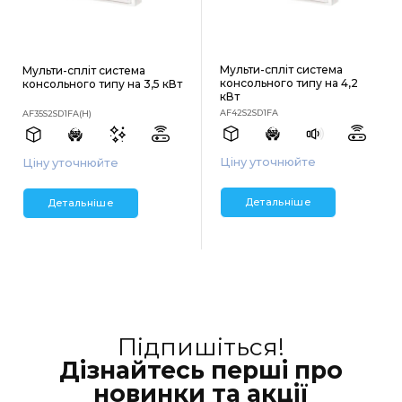
Мульти-спліт система
Мульти-спліт система
консольного типу на 4,2
консольного типу на 3,5 кВт
кВт
AF42S2SD1FA
AF35S2SD1FA(H)
Ціну уточнюйте
Ціну уточнюйте
Детальніше
Детальніше
Підпишіться!
Дізнайтесь перші про
новинки та акції