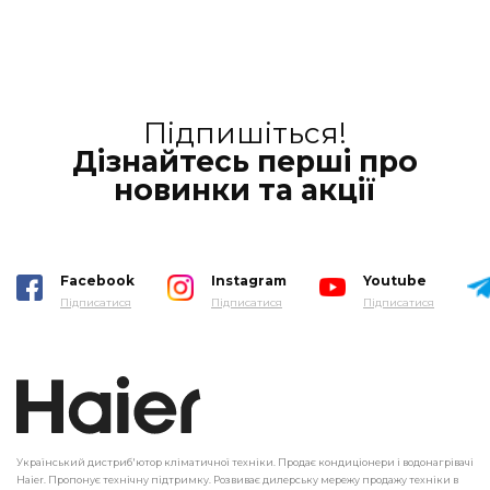
Підпишіться!
Дізнайтесь перші про
новинки та акції
Facebook
Instagram
Youtube
Підписатися
Підписатися
Підписатися
Український дистриб'ютор кліматичної техніки. Продає кондиціонери і водонагрівачі
Haier. Пропонує технічну підтримку. Розвиває дилерську мережу продажу техніки в