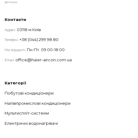
регіонах.
Контакти
03118 м.Київ
Адрес:
+38 (044) 299 98 80
Телефон:
Пн-Пт. 09:00-18:00
Ми відкриті:
office@haier-aircon.com.ua
Email:
Категорії
Побутові кондиціонери
Напівпромислові кондиціонери
Мультиспліт-системи
Електричні водонагрівачі