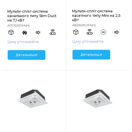
Мульти-спліт система
Мульти-спліт система
касетного типу Mini на 2,5
канального типу Slim Duct
кВт
на 7,1 кВт
AB25S2SC2FA(H)
AD71S2SS1FA(H)
Ціну уточнюйте
Ціну уточнюйте
Детальніше
Детальніше