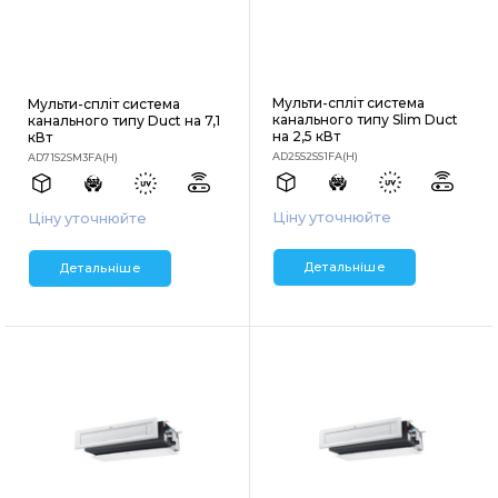
Мульти-спліт система
Мульти-спліт система
канального типу Slim Duct
канального типу Duct на 7,1
на 2,5 кВт
кВт
AD25S2SS1FA(H)
AD71S2SM3FA(H)
Ціну уточнюйте
Ціну уточнюйте
Детальніше
Детальніше